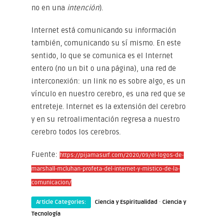
no en una
intención
).
Internet está comunicando su información
también, comunicando su sí mismo. En este
sentido, lo que se comunica es el Internet
entero (no un bit o una página), una red de
interconexión: un link no es sobre algo, es un
vínculo en nuestro cerebro, es una red que se
entreteje. Internet es la extensión del cerebro
y en su retroalimentación regresa a nuestro
cerebro todos los cerebros.
Fuente:
https://pijamasurf.com/2020/09/el-logos-de-
marshall-mcluhan-profeta-del-internet-y-mistico-de-la-
comunicacion/
·
Article Categories:
Ciencia y Espiritualidad
Ciencia y
Tecnología