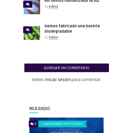
Así hemos humanizado la luz
by
Editor
Hemos fabricado una batería
biodegradable
by
Editor
AGREGAR UN COMENTARIO
Debes
iniciar sesión
para comentar.
MCA RADIO
0
CONVERSANDO EN POSITIVO