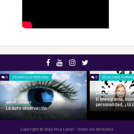
0
DESARROLLO PERSONAL
0
RELACIONES HUMANA
admin_canal24
El eneagrama, nuev
admin_canal24
personalidad, ¿tú q
La auto-observación
Copyright © 2022 MCA Canal - Todos los derechos