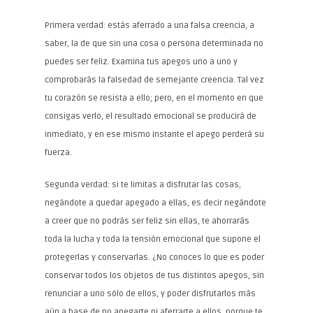
Primera verdad: estás aferrado a una falsa creencia, a
saber, la de que sin una cosa o persona determinada no
puedes ser feliz. Examina tus apegos uno a uno y
comprobarás la falsedad de semejante creencia. Tal vez
tu corazón se resista a ello; pero, en el momento en que
consigas verlo, el resultado emocional se producirá de
inmediato, y en ese mismo instante el apego perderá su
fuerza.
Segunda verdad: si te limitas a disfrutar las cosas,
negándote a quedar apegado a ellas, es decir negándote
a creer que no podrás ser feliz sin ellas, te ahorrarás
toda la lucha y toda la tensión emocional que supone el
protegerlas y conservarlas. ¿No conoces lo que es poder
conservar todos los objetos de tus distintos apegos, sin
renunciar a uno sólo de ellos, y poder disfrutarlos más
aún a base de no apegarte ni aferrarte a ellos, porque te