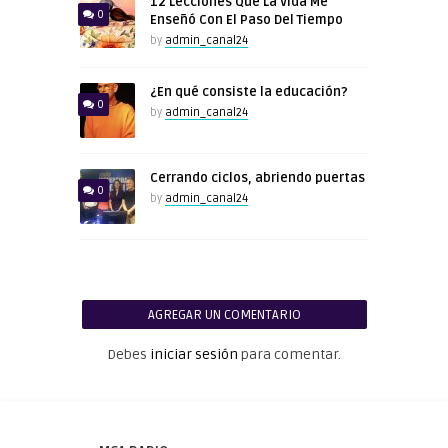
12 Lecciones Que La Vida Me
0
Enseñó Con El Paso Del Tiempo
by
admin_canal24
¿En qué consiste la educación?
0
by
admin_canal24
Cerrando ciclos, abriendo puertas
0
by
admin_canal24
AGREGAR UN COMENTARIO
Debes
iniciar sesión
para comentar.