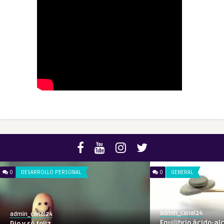
0
DESARROLLO PERSONAL
0
GENERAL
admin_canal24
admin_canal24
Equilibrio ácido-al