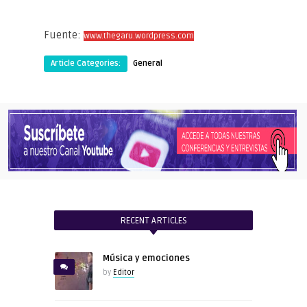
Fuente:
www.thegaru.wordpress.com
Article Categories:
General
RECENT ARTICLES
Música y emociones
by
Editor