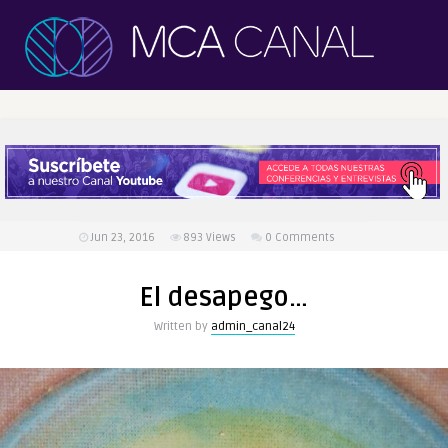
Jun 23, 2016
893
Views
0 Comments
El desapego…
Written by
admin_canal24