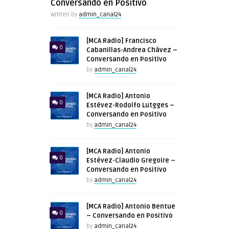
Conversando en Positivo
Written by
admin_canal24
[MCA Radio] Francisco
0
Cabanillas-Andrea Chávez –
Conversando en Positivo
by
admin_canal24
[MCA Radio] Antonio
0
Estévez-Rodolfo Lutgges –
Conversando en Positivo
by
admin_canal24
[MCA Radio] Antonio
0
Estévez-Claudio Gregoire –
Conversando en Positivo
by
admin_canal24
[MCA Radio] Antonio Bentue
0
– Conversando en Positivo
by
admin_canal24