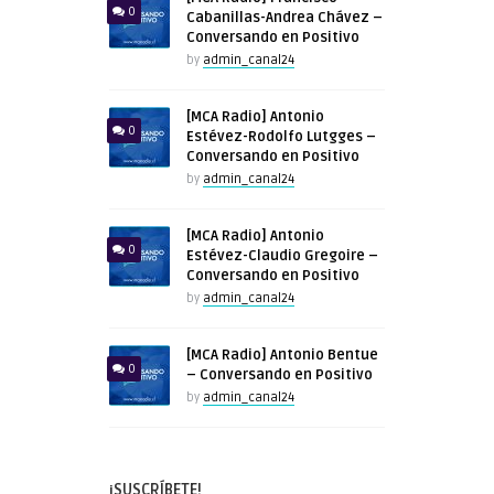
0
Cabanillas-Andrea Chávez –
Conversando en Positivo
by
admin_canal24
[MCA Radio] Antonio
0
Estévez-Rodolfo Lutgges –
Conversando en Positivo
by
admin_canal24
[MCA Radio] Antonio
0
Estévez-Claudio Gregoire –
Conversando en Positivo
by
admin_canal24
[MCA Radio] Antonio Bentue
0
– Conversando en Positivo
by
admin_canal24
¡SUSCRÍBETE!