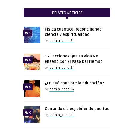
RELATED ARTICLES
Física cuántica: reconciliando
1
ciencia y espiritualidad
by
admin_canal24
12 Lecciones Que La Vida Me
0
Enseñó Con El Paso Del Tiempo
by
admin_canal24
¿En qué consiste la educación?
0
by
admin_canal24
Cerrando ciclos, abriendo puertas
0
by
admin_canal24