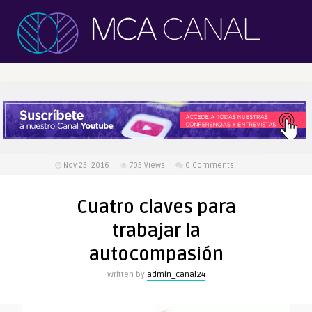
Nov 25, 2016
705
Views
0 Comments
Cuatro claves para
trabajar la
autocompasión
Written by
admin_canal24