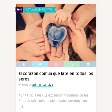
0
ACTUALIDAD POSITIVA
El corazón común que late en todos los
seres
Written by
admin_canal24
Por Patricia May. La expansión y dominio de las
fuerzas talibanes en Afganistán constituye una
[…]