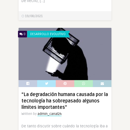
De hecho, […]
19/08/2021
0
DESARROLLO EVOLUTIVO
“La degradación humana causada por la
tecnología ha sobrepasado algunos
límites importantes”
Written by
admin_canal24
De tanto discutir sobre cuándo la tecnología iba a