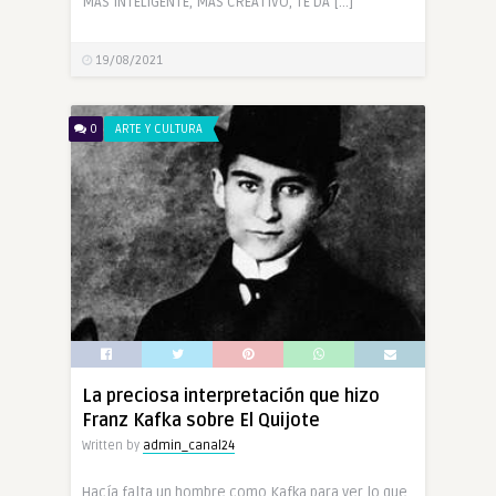
MÁS INTELIGENTE, MÁS CREATIVO, TE DA […]
19/08/2021
0
ARTE Y CULTURA
La preciosa interpretación que hizo
Franz Kafka sobre El Quijote
Written by
admin_canal24
Hacía falta un hombre como Kafka para ver lo que