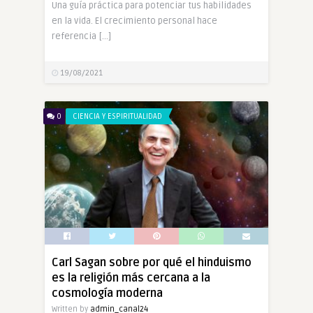
Una guía práctica para potenciar tus habilidades
en la vida. El crecimiento personal hace
referencia […]
19/08/2021
0
CIENCIA Y ESPIRITUALIDAD
Carl Sagan sobre por qué el hinduismo
es la religión más cercana a la
cosmología moderna
Written by
admin_canal24