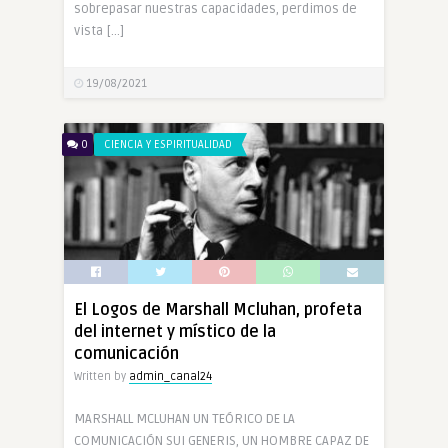
sobrepasar nuestras capacidades, perdimos de
vista […]
19/08/2021
0
CIENCIA Y ESPIRITUALIDAD
El Logos de Marshall Mcluhan, profeta
del internet y místico de la
comunicación
Written by
admin_canal24
MARSHALL MCLUHAN UN TEÓRICO DE LA
COMUNICACIÓN SUI GENERIS, UN HOMBRE CAPAZ DE