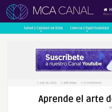
H
MCA C
Salud y Calidad de Vida
Ciencia y Espiritualidad
Sep 16, 2013
898
Views
0 Comments
Aprende el arte 
Wr