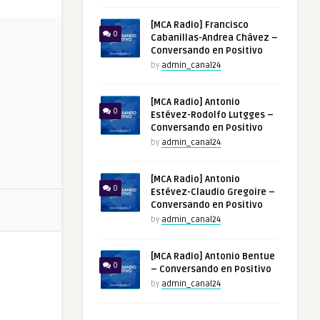
[MCA Radio] Francisco
0
Cabanillas-Andrea Chávez –
Conversando en Positivo
by
admin_canal24
[MCA Radio] Antonio
0
Estévez-Rodolfo Lutgges –
Conversando en Positivo
by
admin_canal24
[MCA Radio] Antonio
0
Estévez-Claudio Gregoire –
Conversando en Positivo
by
admin_canal24
[MCA Radio] Antonio Bentue
0
– Conversando en Positivo
by
admin_canal24