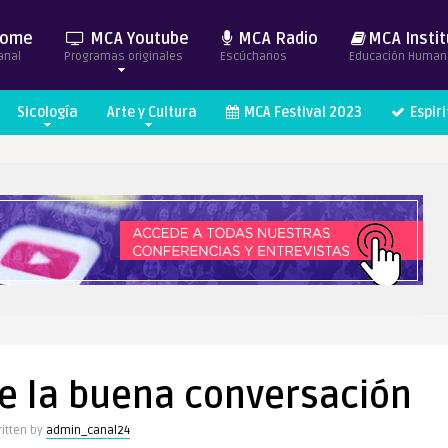
ome
MCA Youtube
MCA Radio
MCA Instit
anal
Programas originales
Escúchanos
Educación Human
Sicología
Arte y Cultura
MCA Festival 2023
Espir
de la buena conversación
itten by
admin_canal24