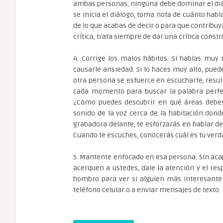
ambas personas, ninguna debe dominar el diál
se inicia el diálogo, toma nota de cuánto hab
de lo que acabas de decir o para que contribuy
crítica, trata siempre de dar una crítica constr
4. Corrige los malos hábitos. Si hablas muy 
causarle ansiedad. Si lo haces muy alto, pued
otra persona se esfuerce en escucharte, resu
cada momento para buscar la palabra perfec
¿Cómo puedes descubrir en qué áreas debes 
sonido de la voz cerca de la habitación donde
grabadora delante, te esforzarás en hablar d
Cuando te escuches, conocerás cuál es tu verd
5. Mantente enfocado en esa persona. Sin acap
acerquen a ustedes, dale la atención y el re
hombro para ver si alguien más interesante 
teléfono celular o a enviar mensajes de texto.