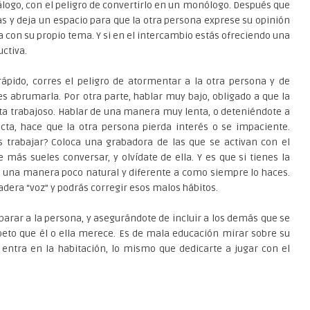
ogo, con el peligro de convertirlo en un monólogo. Después que
las y deja un espacio para que la otra persona exprese su opinión
a con su propio tema. Y si en el intercambio estás ofreciendo una
uctiva.
rápido, corres el peligro de atormentar a la otra persona y de
es abrumarla. Por otra parte, hablar muy bajo, obligado a que la
lta trabajoso. Hablar de una manera muy lenta, o deteniéndote a
ta, hace que la otra persona pierda interés o se impaciente.
trabajar? Coloca una grabadora de las que se activan con el
 más sueles conversar, y olvídate de ella. Y es que si tienes la
e una manera poco natural y diferente a como siempre lo haces.
adera “voz” y podrás corregir esos malos hábitos.
arar a la persona, y asegurándote de incluir a los demás que se
speto que él o ella merece. Es de mala educación mirar sobre su
entra en la habitación, lo mismo que dedicarte a jugar con el