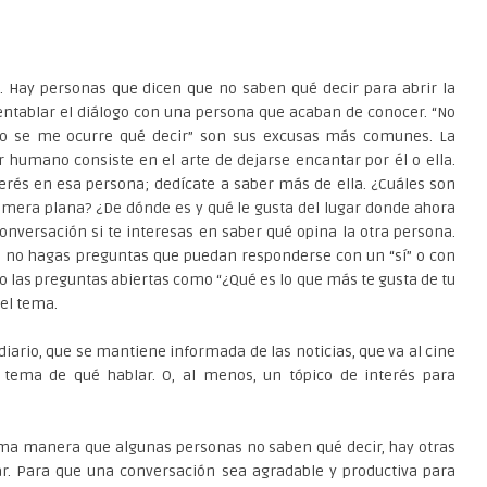
s. Hay personas que dicen que no saben qué decir para abrir la
entablar el diálogo con una persona que acaban de conocer. “No
No se me ocurre qué decir” son sus excusas más comunes. La
r humano consiste en el arte de dejarse encantar por él o ella.
rés en esa persona; dedícate a saber más de ella. ¿Cuáles son
rimera plana? ¿De dónde es y qué le gusta del lugar donde ahora
onversación si te interesas en saber qué opina la otra persona.
a, no hagas preguntas que puedan responderse con un “sí” o con
io las preguntas abiertas como “¿Qué es lo que más te gusta de tu
 el tema.
diario, que se mantiene informada de las noticias, que va al cine
n tema de qué hablar. O, al menos, un tópico de interés para
sma manera que algunas personas no saben qué decir, hay otras
r. Para que una conversación sea agradable y productiva para