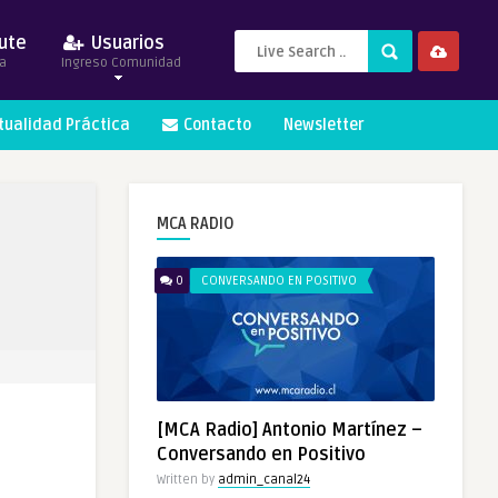
ute
Usuarios
a
Ingreso Comunidad
itualidad Práctica
Contacto
Newsletter
MCA RADIO
0
CONVERSANDO EN POSITIVO
[MCA Radio] Antonio Martínez –
Conversando en Positivo
Written by
admin_canal24