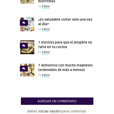
biorritmos
by
Editor
¿Es saludable comer solo una vez
al día?
by
Editor
7 motivos para que el jengibre no
falte en tu cocina
by
Editor
7 alimentos con mucho magnesio
(ordenados de más a menos)
by
Editor
AGREGAR UN COMENTARIO
Debes
iniciar sesión
para comentar.