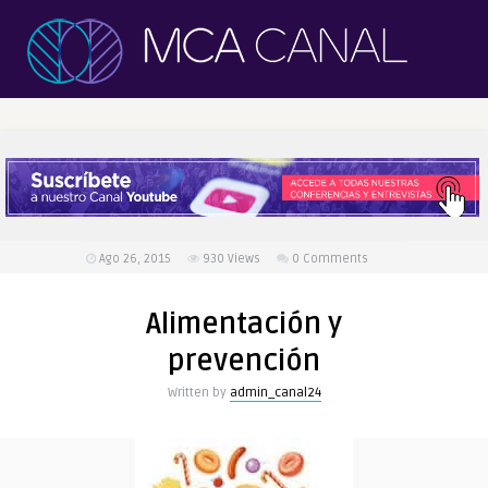
Ago 26, 2015
930
Views
0 Comments
Alimentación y
prevención
Written by
admin_canal24