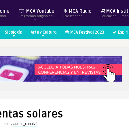
ome
MCA Youtube
MCA Radio
MCA Instit
anal
Programas originales
Escúchanos
Educación Human
Sicología
Arte y Cultura
MCA Festival 2023
Espir
ntas solares
itten by
admin_canal24