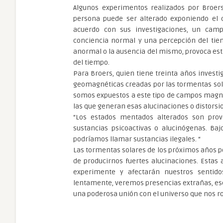
Algunos experimentos realizados por Broers
persona puede ser alterado exponiendo el 
acuerdo con sus investigaciones, un ca
conciencia normal y una percepción del ti
anormal o la ausencia del mismo, provoca est
del tiempo.
Para Broers, quien tiene treinta años investi
geomagnéticas creadas por las tormentas sola
somos expuestos a este tipo de campos magné
las que generan esas alucinaciones o distorsio
“Los estados mentados alterados son prov
sustancias psicoactivas o alucinógenas. Baj
podríamos llamar sustancias ilegales. “
Las tormentas solares de los próximos años 
de producirnos fuertes alucinaciones. Estas
experimente y afectarán nuestros sentid
lentamente, veremos presencias extrañas, es
una poderosa unión con el universo que nos r