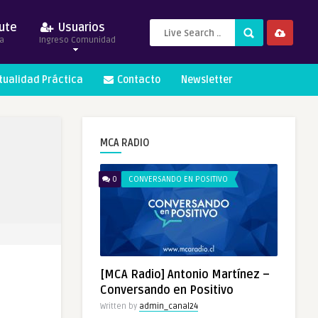
ute
Usuarios
a
Ingreso Comunidad
itualidad Práctica
Contacto
Newsletter
MCA RADIO
0
CONVERSANDO EN POSITIVO
[MCA Radio] Antonio Martínez –
Conversando en Positivo
Written by
admin_canal24