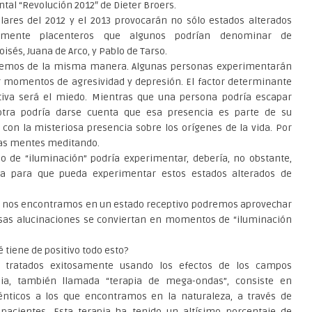
ental “Revolución 2012″ de Dieter Broers.
lares del 2012 y el 2013 provocarán no sólo estados alterados
damente placenteros que algunos podrían denominar de
sés, Juana de Arco, y Pablo de Tarso.
aremos de la misma manera. Algunas personas experimentarán
r momentos de agresividad y depresión. El factor determinante
tiva será el miedo. Mientras que una persona podría escapar
 otra podría darse cuenta que esa presencia es parte de su
 con la misteriosa presencia sobre los orígenes de la vida. Por
ras mentes meditando.
po de “iluminación” podría experimentar, debería, no obstante,
 para que pueda experimentar estos estados alterados de
si nos encontramos en un estado receptivo podremos aprovechar
esas alucinaciones se conviertan en momentos de “iluminación
 tiene de positivo todo esto?
 tratados exitosamente usando los efectos de los campos
pia, también llamada “terapia de mega-ondas”, consiste en
nticos a los que encontramos en la naturaleza, a través de
 pacientes. Esta terapia ha tenido un altísimo porcentaje de