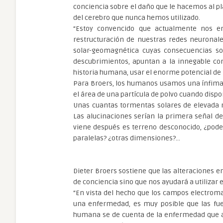
conciencia sobre el daño que le hacemos al p
del cerebro que nunca hemos utilizado.
“Estoy convencido que actualmente nos 
restructuración de nuestras redes neuronales
solar-geomagnética cuyas consecuencias so
descubrimientos, apuntan a la innegable con
historia humana, usar el enorme potencial de 
Para Broers, los humanos usamos una ínfima 
el área de una partícula de polvo cuando dis
Unas cuantas tormentas solares de elevada m
Las alucinaciones serían la primera señal d
viene después es terreno desconocido, ¿pode
paralelas? ¿otras dimensiones?…
Dieter Broers sostiene que las alteraciones 
de conciencia sino que nos ayudará a utilizar
“En vista del hecho que los campos electroma
una enfermedad, es muy posible que las fu
humana se de cuenta de la enfermedad que at