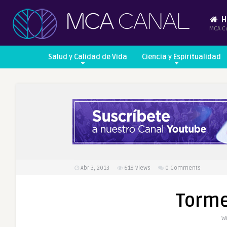
H
MCA C
Salud y Calidad de Vida
Ciencia y Espiritualidad
Abr 3, 2013
618
Views
0 Comments
Torme
Wr