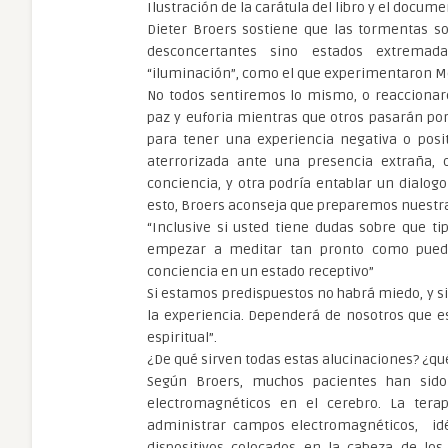
Ilustración de la carátula del libro y el docum
Dieter Broers sostiene que las tormentas so
desconcertantes sino estados extrema
“iluminación”, como el que experimentaron Moi
No todos sentiremos lo mismo, o reaccion
paz y euforia mientras que otros pasarán po
para tener una experiencia negativa o posi
aterrorizada ante una presencia extraña,
conciencia, y otra podría entablar un dialogo
esto, Broers aconseja que preparemos nuest
“Inclusive si usted tiene dudas sobre que ti
empezar a meditar tan pronto como pueda
conciencia en un estado receptivo”
Si estamos predispuestos no habrá miedo, y 
la experiencia. Dependerá de nosotros que 
espiritual”.
¿De qué sirven todas estas alucinaciones? ¿qué
Según Broers, muchos pacientes han sido
electromagnéticos en el cerebro. La tera
administrar campos electromagnéticos, idé
dispositivos colocados en la cabeza de los