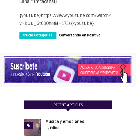
Canal” (mcacanal).
{youtube}https://www.youtube.com/watch?
v=KUu_6tCO0ho&t=173s{/youtube}
Article Categories:
Conversando en Positivo
RECENT ARTICLES
Música y emociones
by
Editor