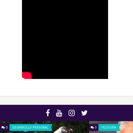
0
DESARROLLO PERSONAL
0
FILOSOFÍA