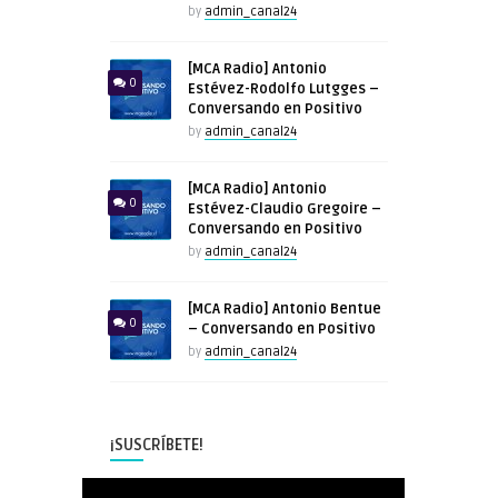
by
admin_canal24
[MCA Radio] Antonio
0
Estévez-Rodolfo Lutgges –
Conversando en Positivo
by
admin_canal24
[MCA Radio] Antonio
0
Estévez-Claudio Gregoire –
Conversando en Positivo
by
admin_canal24
[MCA Radio] Antonio Bentue
0
– Conversando en Positivo
by
admin_canal24
¡SUSCRÍBETE!