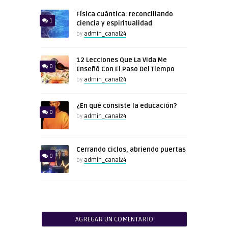
Física cuántica: reconciliando
1
ciencia y espiritualidad
by
admin_canal24
12 Lecciones Que La Vida Me
0
Enseñó Con El Paso Del Tiempo
by
admin_canal24
¿En qué consiste la educación?
0
by
admin_canal24
Cerrando ciclos, abriendo puertas
0
by
admin_canal24
AGREGAR UN COMENTARIO