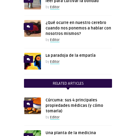
leer para cultivar la bondad
by
Editor
¿Qué ocurre en nuestro cerebro
cuando nos ponemos a hablar con
nosotros mismos?
by
Editor
La paradoja de la empatía
by
Editor
RELATED ARTICLES
Cúrcuma: sus 4 principales
propiedades médicas (y cómo
tomarla)
by
Editor
Una planta de la medicina